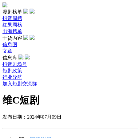
漫剧榜单
抖音周榜
红果周榜
出海榜单
干货内容
信息图
文章
信息库
抖音剧场号
短剧政策
行业导航
加入短剧交流群
维C短剧
发布日期：2024年07月09日