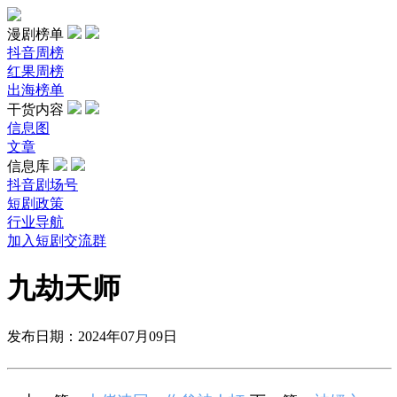
漫剧榜单
抖音周榜
红果周榜
出海榜单
干货内容
信息图
文章
信息库
抖音剧场号
短剧政策
行业导航
加入短剧交流群
九劫天师
发布日期：2024年07月09日