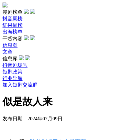
漫剧榜单
抖音周榜
红果周榜
出海榜单
干货内容
信息图
文章
信息库
抖音剧场号
短剧政策
行业导航
加入短剧交流群
似是故人来
发布日期：2024年07月09日