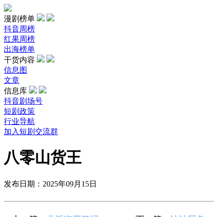
漫剧榜单
抖音周榜
红果周榜
出海榜单
干货内容
信息图
文章
信息库
抖音剧场号
短剧政策
行业导航
加入短剧交流群
八零山货王
发布日期：2025年09月15日