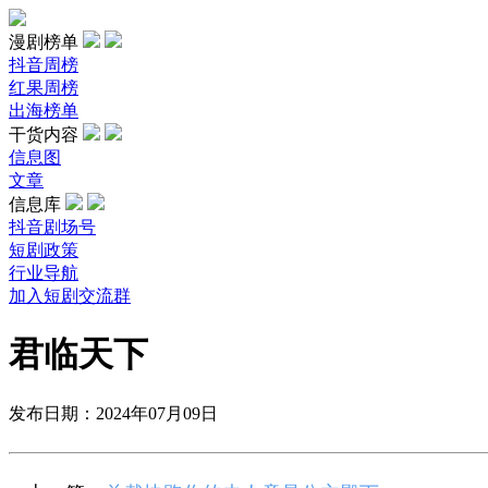
漫剧榜单
抖音周榜
红果周榜
出海榜单
干货内容
信息图
文章
信息库
抖音剧场号
短剧政策
行业导航
加入短剧交流群
君临天下
发布日期：2024年07月09日