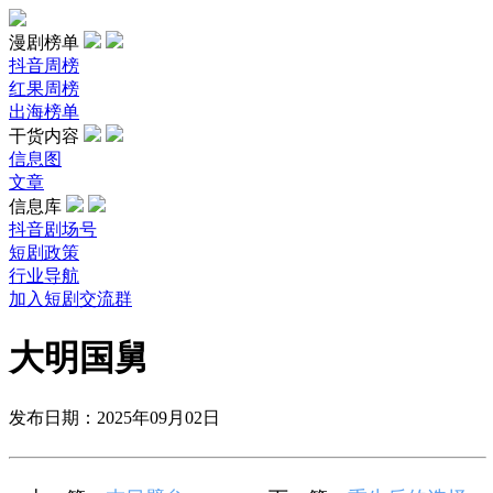
漫剧榜单
抖音周榜
红果周榜
出海榜单
干货内容
信息图
文章
信息库
抖音剧场号
短剧政策
行业导航
加入短剧交流群
大明国舅
发布日期：2025年09月02日