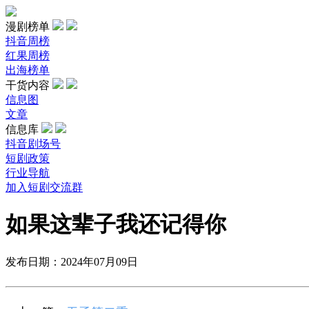
漫剧榜单
抖音周榜
红果周榜
出海榜单
干货内容
信息图
文章
信息库
抖音剧场号
短剧政策
行业导航
加入短剧交流群
如果这辈子我还记得你
发布日期：2024年07月09日