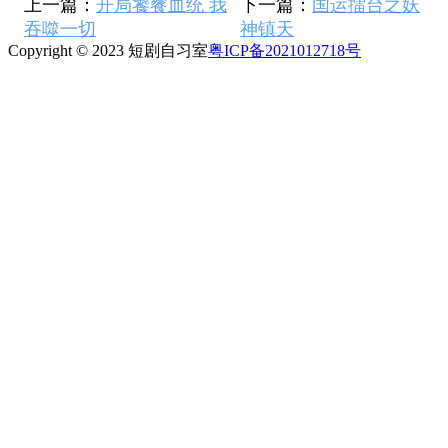
上一篇：
开局饕餮血统 我
下一篇：
国运擂台之妖
吞噬一切
神镇天
Copyright © 2023 短剧自习室
粤ICP备2021012718号