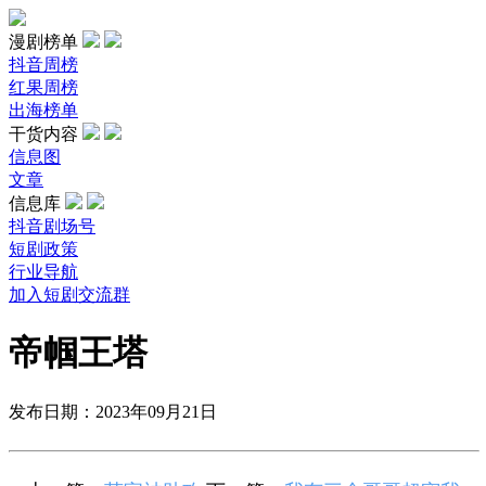
漫剧榜单
抖音周榜
红果周榜
出海榜单
干货内容
信息图
文章
信息库
抖音剧场号
短剧政策
行业导航
加入短剧交流群
帝帼王塔
发布日期：2023年09月21日