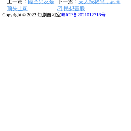
上一篇：
隔空男友是
下一篇：
夫人快救驾，总有
顶头上司
刁|民想害朕
Copyright © 2023 短剧自习室
粤ICP备2021012718号