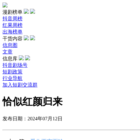
漫剧榜单
抖音周榜
红果周榜
出海榜单
干货内容
信息图
文章
信息库
抖音剧场号
短剧政策
行业导航
加入短剧交流群
恰似红颜归来
发布日期：2024年07月12日