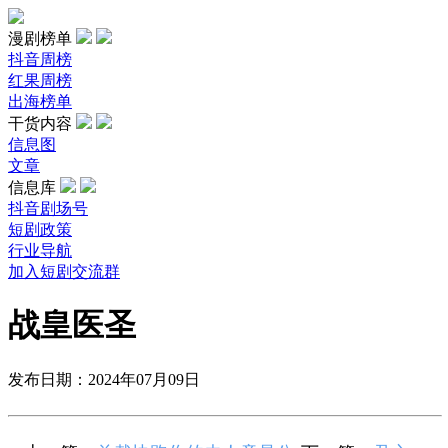
漫剧榜单
抖音周榜
红果周榜
出海榜单
干货内容
信息图
文章
信息库
抖音剧场号
短剧政策
行业导航
加入短剧交流群
战皇医圣
发布日期：2024年07月09日