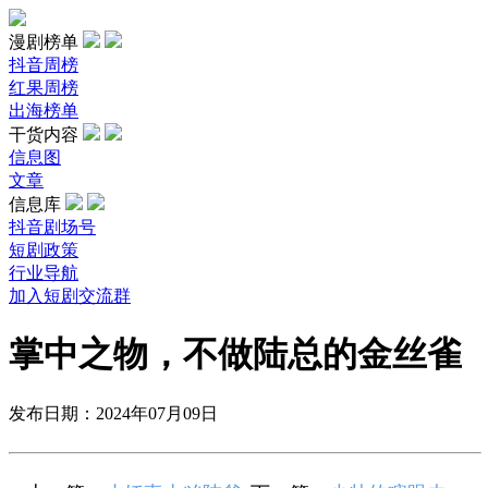
漫剧榜单
抖音周榜
红果周榜
出海榜单
干货内容
信息图
文章
信息库
抖音剧场号
短剧政策
行业导航
加入短剧交流群
掌中之物，不做陆总的金丝雀
发布日期：2024年07月09日