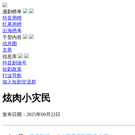
漫剧榜单
抖音周榜
红果周榜
出海榜单
干货内容
信息图
文章
信息库
抖音剧场号
短剧政策
行业导航
加入短剧交流群
炫肉小灾民
发布日期：2025年09月22日