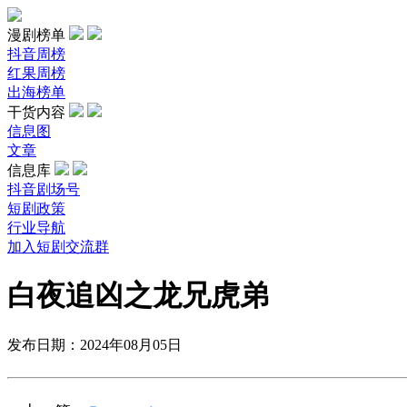
漫剧榜单
抖音周榜
红果周榜
出海榜单
干货内容
信息图
文章
信息库
抖音剧场号
短剧政策
行业导航
加入短剧交流群
白夜追凶之龙兄虎弟
发布日期：2024年08月05日