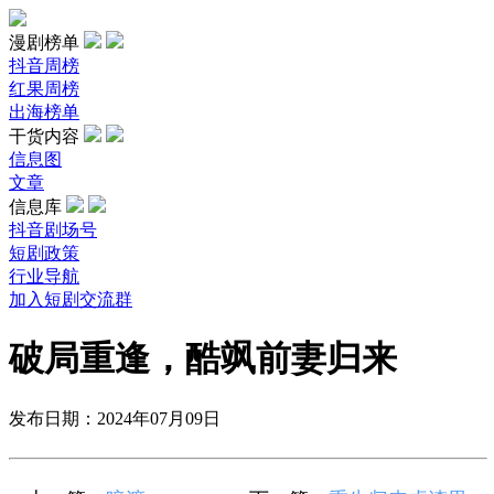
漫剧榜单
抖音周榜
红果周榜
出海榜单
干货内容
信息图
文章
信息库
抖音剧场号
短剧政策
行业导航
加入短剧交流群
破局重逢，酷飒前妻归来
发布日期：2024年07月09日