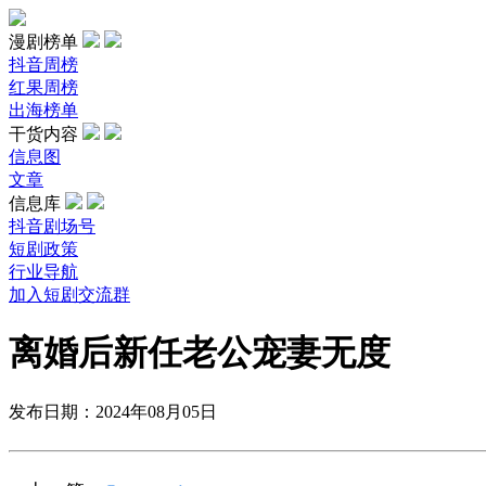
漫剧榜单
抖音周榜
红果周榜
出海榜单
干货内容
信息图
文章
信息库
抖音剧场号
短剧政策
行业导航
加入短剧交流群
离婚后新任老公宠妻无度
发布日期：2024年08月05日