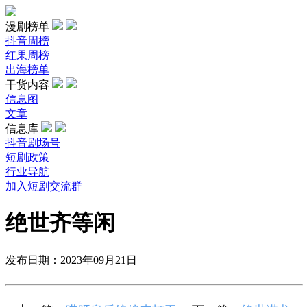
漫剧榜单
抖音周榜
红果周榜
出海榜单
干货内容
信息图
文章
信息库
抖音剧场号
短剧政策
行业导航
加入短剧交流群
绝世齐等闲
发布日期：2023年09月21日