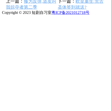
上一篇：
修为反弹,道友叫
下一篇：
欧皇重生:荒古
我掠夺者第二季
圣体签到就送?
Copyright © 2023 短剧自习室
粤ICP备2021012718号