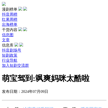
漫剧榜单
抖音周榜
红果周榜
出海榜单
干货内容
信息图
文章
信息库
抖音剧场号
短剧政策
行业导航
加入短剧交流群
萌宝驾到:飒爽妈咪太酷啦
发布日期：2024年07月09日