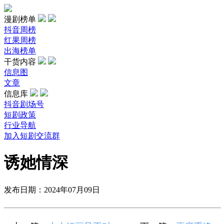
漫剧榜单
抖音周榜
红果周榜
出海榜单
干货内容
信息图
文章
信息库
抖音剧场号
短剧政策
行业导航
加入短剧交流群
诱她情深
发布日期：2024年07月09日