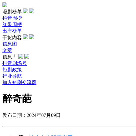
漫剧榜单
抖音周榜
红果周榜
出海榜单
干货内容
信息图
文章
信息库
抖音剧场号
短剧政策
行业导航
加入短剧交流群
醉奇葩
发布日期：2024年07月09日