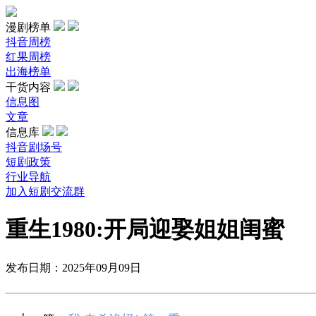
漫剧榜单
抖音周榜
红果周榜
出海榜单
干货内容
信息图
文章
信息库
抖音剧场号
短剧政策
行业导航
加入短剧交流群
重生1980:开局迎娶姐姐闺蜜
发布日期：2025年09月09日