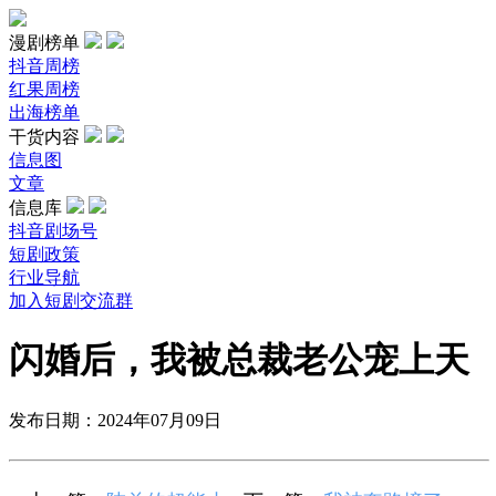
漫剧榜单
抖音周榜
红果周榜
出海榜单
干货内容
信息图
文章
信息库
抖音剧场号
短剧政策
行业导航
加入短剧交流群
闪婚后，我被总裁老公宠上天
发布日期：2024年07月09日