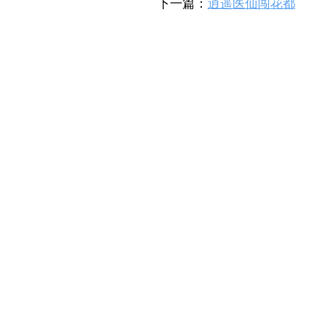
下一篇：
逍遥医仙闯花都