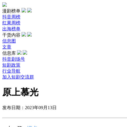
漫剧榜单
抖音周榜
红果周榜
出海榜单
干货内容
信息图
文章
信息库
抖音剧场号
短剧政策
行业导航
加入短剧交流群
原上慕光
发布日期：2023年09月13日