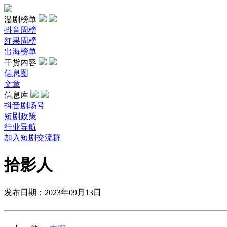
漫剧榜单
抖音周榜
红果周榜
出海榜单
干货内容
信息图
文章
信息库
抖音剧场号
短剧政策
行业导航
加入短剧交流群
拾影人
发布日期：2023年09月13日