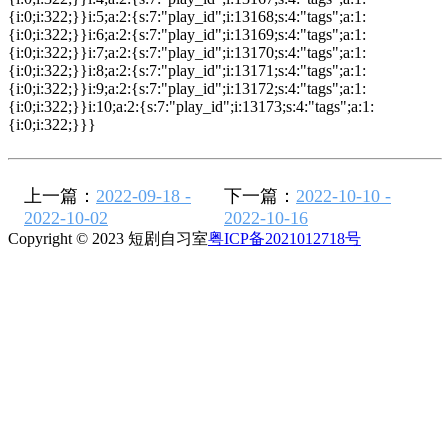
{i:0;i:322;}}i:5;a:2:{s:7:"play_id";i:13168;s:4:"tags";a:1:
{i:0;i:322;}}i:6;a:2:{s:7:"play_id";i:13169;s:4:"tags";a:1:
{i:0;i:322;}}i:7;a:2:{s:7:"play_id";i:13170;s:4:"tags";a:1:
{i:0;i:322;}}i:8;a:2:{s:7:"play_id";i:13171;s:4:"tags";a:1:
{i:0;i:322;}}i:9;a:2:{s:7:"play_id";i:13172;s:4:"tags";a:1:
{i:0;i:322;}}i:10;a:2:{s:7:"play_id";i:13173;s:4:"tags";a:1:
{i:0;i:322;}}}
上一篇：
2022-09-18 -
下一篇：
2022-10-10 -
2022-10-02
2022-10-16
Copyright © 2023 短剧自习室
粤ICP备2021012718号