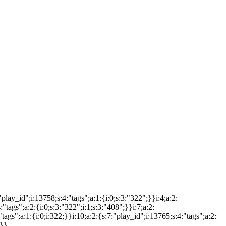
:"play_id";i:13758;s:4:"tags";a:1:{i:0;s:3:"322";}}i:4;a:2:
:"tags";a:2:{i:0;s:3:"322";i:1;s:3:"408";}}i:7;a:2:
"tags";a:1:{i:0;i:322;}}i:10;a:2:{s:7:"play_id";i:13765;s:4:"tags";a:2:
}}}