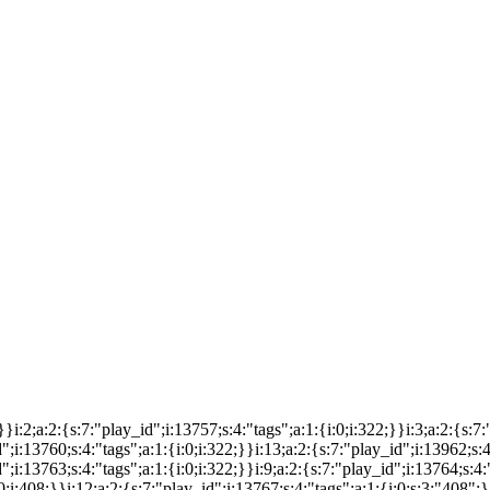
;}}i:2;a:2:{s:7:"play_id";i:13757;s:4:"tags";a:1:{i:0;i:322;}}i:3;a:2:{s:7
";i:13760;s:4:"tags";a:1:{i:0;i:322;}}i:13;a:2:{s:7:"play_id";i:13962;s:4
";i:13763;s:4:"tags";a:1:{i:0;i:322;}}i:9;a:2:{s:7:"play_id";i:13764;s:4:
:0;i:408;}}i:12;a:2:{s:7:"play_id";i:13767;s:4:"tags";a:1:{i:0;s:3:"408";