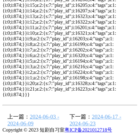
{i:0;i:874;}}i:15;a:2:{s:7:"play_id";i:16205;s:4:"tags";a:1:
{i:0;i:874;}}i:14;a:2:{s:7:"play_id";i:16207;s:4:"tags";a:1:
{i:0;i:874;}}i:13;a:2:{s:7:"play_id";i:16323;s:4:"tags";a:1:
{i:0;i:874;}}i:12;a:2:{s:7:"play_id";i:16322;s:4:"tags";a:1:
{i:0;i:874;}}i:11;a:2:{s:7:"play_id";i:16201;s:4:"tags";a:1:
{i:0;i:874;}}i:10;a:2:{s:7:"play_id";i:16321;s:4:"tags";a:1:
{i:0;i:874;}}i:9;a:2:{s:7:"play_id";i:16203;s:4:"tags";a:1:
{i:0;i:874;}}i:8;a:2:{s:7:"play_id";i:16199;s:4:"tags";a:1:
{i:0;i:874;}}i:7;a:2:{s:7:"play_id";i:16202;s:4:"tags";a:1:
{i:0;i:874;}}i:6;a:2:{s:7:"play_id";i:16320;s:4:"tags";a:1:
{i:0;i:874;}}i:5;a:2:{s:7:"play_id";i:16194;s:4:"tags";a:1:
{i:0;i:874;}}i:3;a:2:{s:7:"play_id";i:16216;s:4:"tags";a:1:
{i:0;i:874;}}i:2;a:2:{s:7:"play_id";i:16224;s:4:"tags";a:1:
{i:0;i:874;}}i:1;a:2:{s:7:"play_id";i:16198;s:4:"tags";a:1:
{i:0;i:874;}}i:20;a:2:{s:7:"play_id";i:16328;s:4:"tags";a:1:
{i:0;i:874;}}i:21;a:2:{s:7:"play_id";i:16223;s:4:"tags";a:1:
{i:0;i:874;}}}
上一篇：
2024-06-03 -
下一篇：
2024-06-17 -
2024-06-09
2024-06-23
Copyright © 2023 短剧自习室
粤ICP备2021012718号