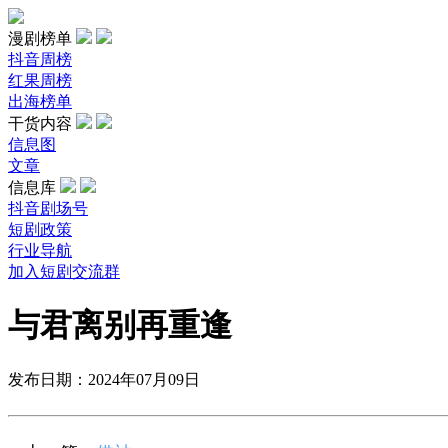
漫剧榜单
抖音周榜
红果周榜
出海榜单
干货内容
信息图
文章
信息库
抖音剧场号
短剧政策
行业导航
加入短剧交流群
与君离别再重逢
发布日期：2024年07月09日