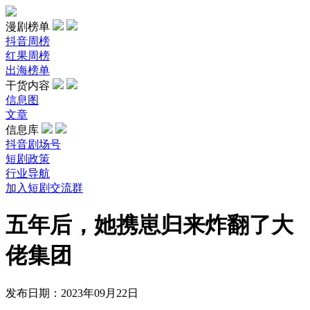
漫剧榜单
抖音周榜
红果周榜
出海榜单
干货内容
信息图
文章
信息库
抖音剧场号
短剧政策
行业导航
加入短剧交流群
五年后，她携崽归来炸翻了大
佬集团
发布日期：2023年09月22日