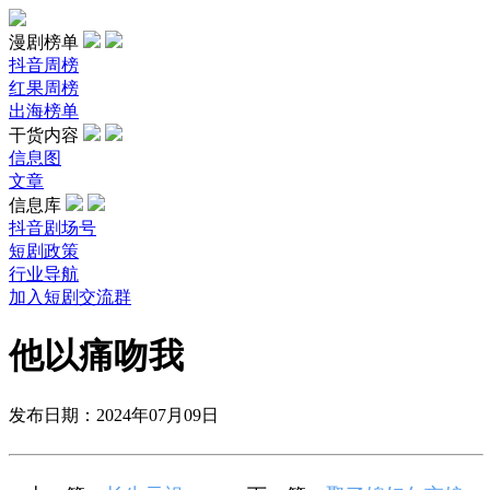
漫剧榜单
抖音周榜
红果周榜
出海榜单
干货内容
信息图
文章
信息库
抖音剧场号
短剧政策
行业导航
加入短剧交流群
他以痛吻我
发布日期：2024年07月09日