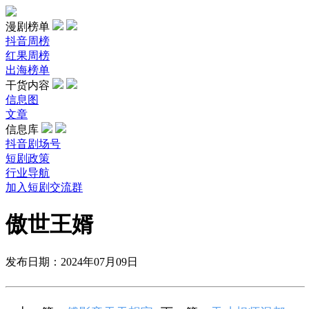
漫剧榜单
抖音周榜
红果周榜
出海榜单
干货内容
信息图
文章
信息库
抖音剧场号
短剧政策
行业导航
加入短剧交流群
傲世王婿
发布日期：2024年07月09日