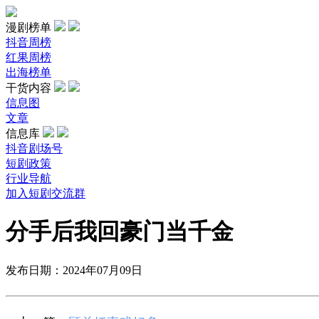
漫剧榜单
抖音周榜
红果周榜
出海榜单
干货内容
信息图
文章
信息库
抖音剧场号
短剧政策
行业导航
加入短剧交流群
分手后我回豪门当千金
发布日期：2024年07月09日