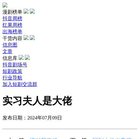
漫剧榜单
抖音周榜
红果周榜
出海榜单
干货内容
信息图
文章
信息库
抖音剧场号
短剧政策
行业导航
加入短剧交流群
实习夫人是大佬
发布日期：2024年07月09日