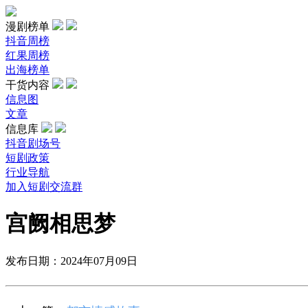
漫剧榜单
抖音周榜
红果周榜
出海榜单
干货内容
信息图
文章
信息库
抖音剧场号
短剧政策
行业导航
加入短剧交流群
宫阙相思梦
发布日期：2024年07月09日