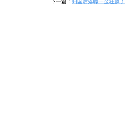
下一篇：
归国后落魄千金狂飙了