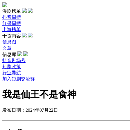
漫剧榜单
抖音周榜
红果周榜
出海榜单
干货内容
信息图
文章
信息库
抖音剧场号
短剧政策
行业导航
加入短剧交流群
我是仙王不是食神
发布日期：2024年07月22日