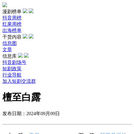
漫剧榜单
抖音周榜
红果周榜
出海榜单
干货内容
信息图
文章
信息库
抖音剧场号
短剧政策
行业导航
加入短剧交流群
檀至白露
发布日期：2024年09月09日