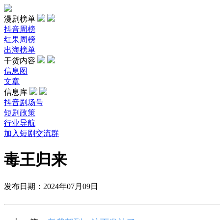
漫剧榜单
抖音周榜
红果周榜
出海榜单
干货内容
信息图
文章
信息库
抖音剧场号
短剧政策
行业导航
加入短剧交流群
毒王归来
发布日期：2024年07月09日