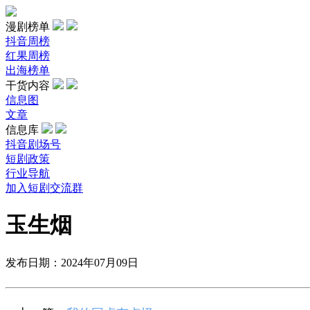
漫剧榜单
抖音周榜
红果周榜
出海榜单
干货内容
信息图
文章
信息库
抖音剧场号
短剧政策
行业导航
加入短剧交流群
玉生烟
发布日期：2024年07月09日