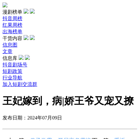
漫剧榜单
抖音周榜
红果周榜
出海榜单
干货内容
信息图
文章
信息库
抖音剧场号
短剧政策
行业导航
加入短剧交流群
王妃嫁到，病|娇王爷又宠又撩
发布日期：2024年07月09日