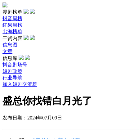
漫剧榜单
抖音周榜
红果周榜
出海榜单
干货内容
信息图
文章
信息库
抖音剧场号
短剧政策
行业导航
加入短剧交流群
盛总你找错白月光了
发布日期：2024年07月09日