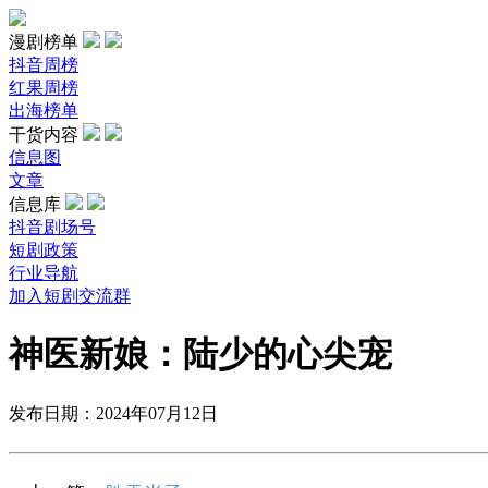
漫剧榜单
抖音周榜
红果周榜
出海榜单
干货内容
信息图
文章
信息库
抖音剧场号
短剧政策
行业导航
加入短剧交流群
神医新娘：陆少的心尖宠
发布日期：2024年07月12日