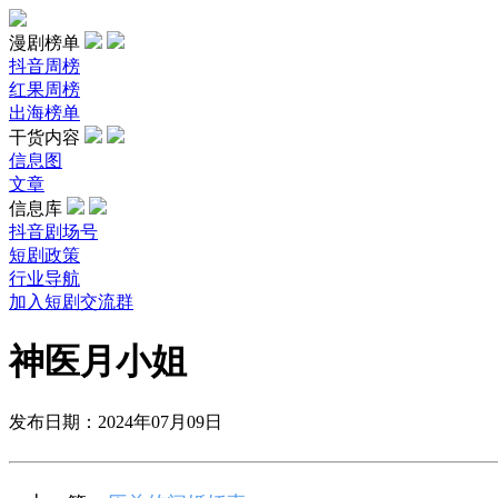
漫剧榜单
抖音周榜
红果周榜
出海榜单
干货内容
信息图
文章
信息库
抖音剧场号
短剧政策
行业导航
加入短剧交流群
神医月小姐
发布日期：2024年07月09日