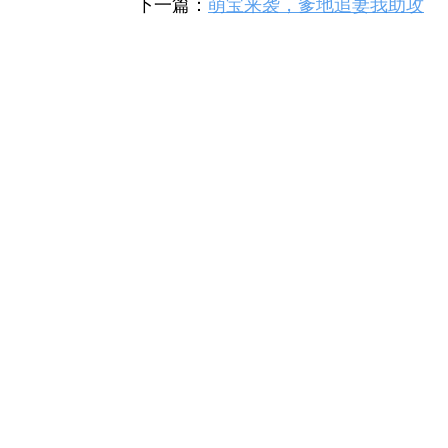
下一篇：
萌宝来袭，爹地追妻我助攻