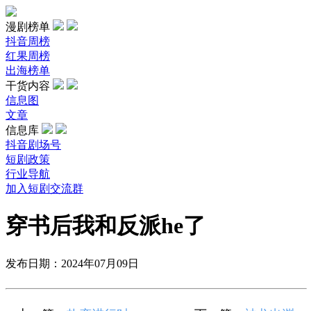
漫剧榜单
抖音周榜
红果周榜
出海榜单
干货内容
信息图
文章
信息库
抖音剧场号
短剧政策
行业导航
加入短剧交流群
穿书后我和反派he了
发布日期：2024年07月09日