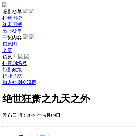
漫剧榜单
抖音周榜
红果周榜
出海榜单
干货内容
信息图
文章
信息库
抖音剧场号
短剧政策
行业导航
加入短剧交流群
绝世狂萧之九天之外
发布日期：2024年09月09日