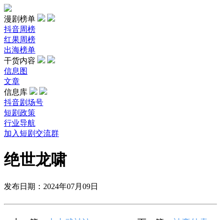
漫剧榜单
抖音周榜
红果周榜
出海榜单
干货内容
信息图
文章
信息库
抖音剧场号
短剧政策
行业导航
加入短剧交流群
绝世龙啸
发布日期：2024年07月09日