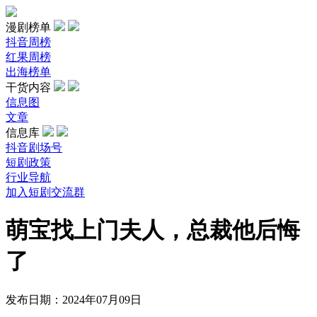
漫剧榜单
抖音周榜
红果周榜
出海榜单
干货内容
信息图
文章
信息库
抖音剧场号
短剧政策
行业导航
加入短剧交流群
萌宝找上门夫人，总裁他后悔
了
发布日期：2024年07月09日