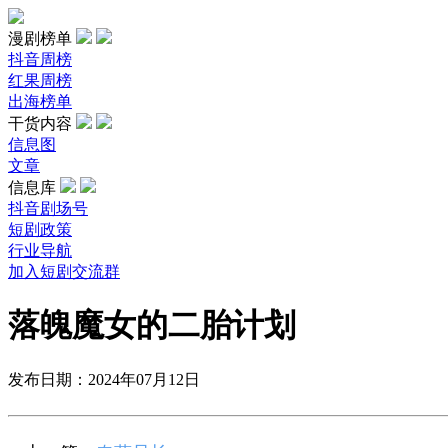
漫剧榜单
抖音周榜
红果周榜
出海榜单
干货内容
信息图
文章
信息库
抖音剧场号
短剧政策
行业导航
加入短剧交流群
落魄魔女的二胎计划
发布日期：2024年07月12日