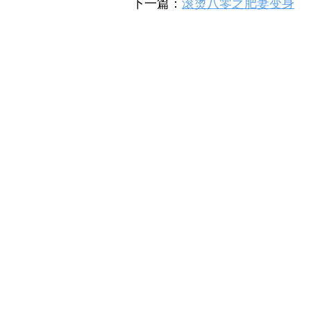
下一篇：
滚烫八零之肥妻变身